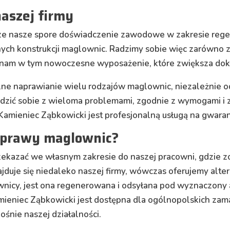
aszej firmy
e nasze spore doświadczenie zawodowe w zakresie regener
ych konstrukcji maglownic. Radzimy sobie więc zarówno z t
am w tym nowoczesne wyposażenie, które zwiększa dokła
nalne naprawianie wielu rodzajów maglownic, niezależnie o
adzić sobie z wieloma problemami, zgodnie z wymogami 
amieniec Ząbkowicki jest profesjonalną usługą na gwaranc
naprawy maglownic?
kazać we własnym zakresie do naszej pracowni, gdzie z
jduje się niedaleko naszej firmy, wówczas oferujemy alter
nicy, jest ona regenerowana i odsyłana pod wyznaczony a
niec Ząbkowicki jest dostępna dla ogólnopolskich zama
śnie naszej działalności.