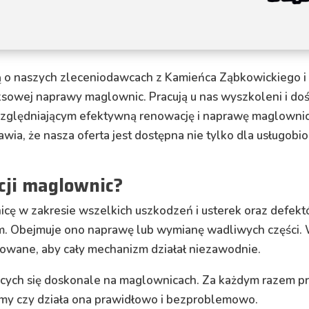
ą o naszych zleceniodawcach z Kamieńca Ząbkowickiego i 
owej naprawy maglownic. Pracują u nas wyszkoleni i doś
lędniającym efektywną renowację i naprawę maglownic.
rawia, że nasza oferta jest dostępna nie tylko dla usługo
cji maglownic?
ę w zakresie wszelkich uszkodzeń i usterek oraz defekt
m. Obejmuje ono naprawę lub wymianę wadliwych części. W
owane, aby cały mechanizm działał niezawodnie.
cych się doskonale na maglownicach. Za każdym razem p
jemy czy działa ona prawidłowo i bezproblemowo.