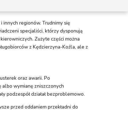
i innych regionów. Trudnimy się
adczeni specjaliści, którzy dysponują
kierowniczych. Zużyte części można
usługobiorców z Kędzierzyna-Koźla, ale z
terek oraz awarii. Po
ę albo wymianę zniszczonych
ały podzespół działał bezproblemowo.
awsze przed oddaniem przekładni do