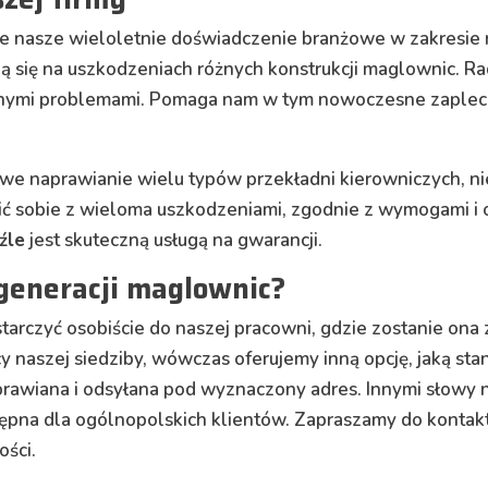
 nasze wieloletnie doświadczenie branżowe w zakresie r
ją się na uszkodzeniach różnych konstrukcji maglownic. R
wanymi problemami. Pomaga nam w tym nowoczesne zaplecz
owe naprawianie wielu typów przekładni kierowniczych, ni
zić sobie z wieloma uszkodzeniami, zgodnie z wymogami i
źle
jest skuteczną usługą na gwarancji.
egeneracji maglownic?
arczyć osobiście do naszej pracowni, gdzie zostanie on
cy naszej siedziby, wówczas oferujemy inną opcję, jaką s
aprawiana i odsyłana pod wyznaczony adres. Innymi słowy
tępna dla ogólnopolskich klientów. Zapraszamy do kontak
ości.