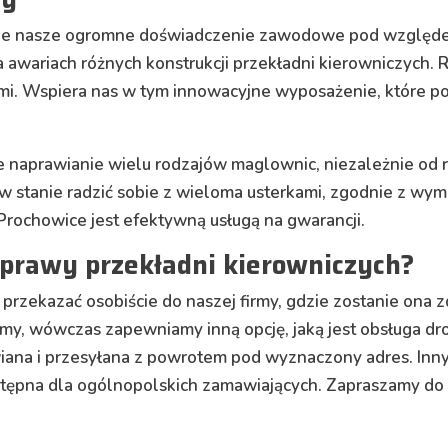
ze nasze ogromne doświadczenie zawodowe pod względem
na awariach różnych konstrukcji przekładni kierowniczych.
ami. Wspiera nas w tym innowacyjne wyposażenie, które p
ne naprawianie wielu rodzajów maglownic, niezależnie od r
w stanie radzić sobie z wieloma usterkami, zgodnie z wy
rochowice jest efektywną usługą na gwarancji.
aprawy przekładni kierowniczych?
ekazać osobiście do naszej firmy, gdzie zostanie ona zd
rmy, wówczas zapewniamy inną opcję, jaką jest obsługa d
awiana i przesyłana z powrotem pod wyznaczony adres. In
tępna dla ogólnopolskich zamawiających. Zapraszamy do 