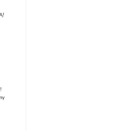
Ą!
!
emy