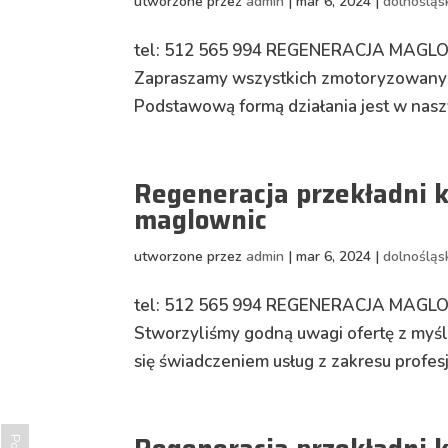
utworzone przez
admin
|
mar 6, 2024
|
dolnośląs
tel: 512 565 994 REGENERACJA MA
Zapraszamy wszystkich zmotoryzowanych
Podstawową formą działania jest w nasz
Regeneracja przekładni k
maglownic
utworzone przez
admin
|
mar 6, 2024
|
dolnośląs
tel: 512 565 994 REGENERACJA MAG
Stworzyliśmy godną uwagi ofertę z myślą
się świadczeniem usług z zakresu profesj