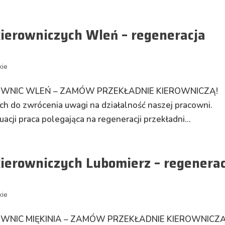
kierowniczych Wleń – regeneracja
kie
GLOWNIC WLEŃ – ZAMÓW PRZEKŁADNIE KIEROWNICZĄ!
 do zwrócenia uwagi na działalność naszej pracowni.
acji praca polegająca na regeneracji przekładni...
kierowniczych Lubomierz – regenera
kie
LOWNIC MIĘKINIA – ZAMÓW PRZEKŁADNIE KIEROWNICZĄ