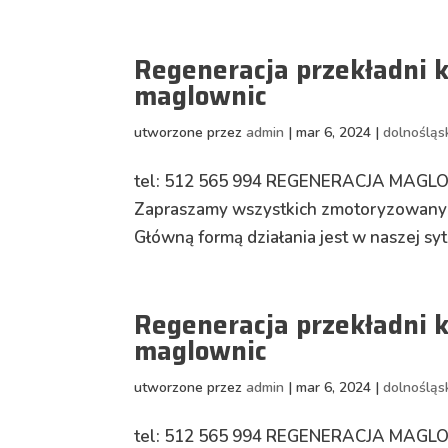
Regeneracja przekładni 
maglownic
utworzone przez
admin
|
mar 6, 2024
|
dolnośląs
tel: 512 565 994 REGENERACJA MA
Zapraszamy wszystkich zmotoryzowanych
Główną formą działania jest w naszej sytu
Regeneracja przekładni 
maglownic
utworzone przez
admin
|
mar 6, 2024
|
dolnośląs
tel: 512 565 994 REGENERACJA MAG